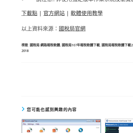
下載點
|
官方網站
|
軟體使用教學
以上資料來源：
國稅局官網
標籤
:
國稅局 網路報稅軟體
,
國稅局107年報稅軟體下載
,
國稅局報稅軟體下載20
2018
閱
讀
更
多
文
章
您可能也感到興趣的內容