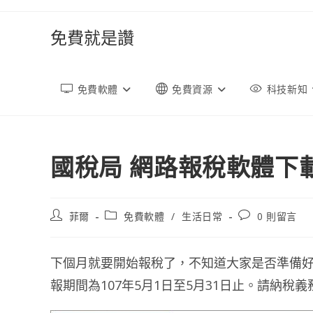
跳
轉
免費就是讚
至
內
容
免費軟體
免費資源
科技新知
國稅局 網路報稅軟體下載 
文
文
文
菲爾
免費軟體
/
生活日常
0 則留言
章
章
章
作
類
評
者:
別:
論：
下個月就要開始報稅了，不知道大家是否準備好了
報期間為107年5月1日至5月31日止。請納稅