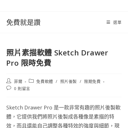
跳
轉
至
免費就是讚
選單
內
容
照片素描軟體 Sketch Drawer
Pro 限時免費
文
文
菲爾
免費軟體
/
照片後製
/
限期免費
章
章
文
0 則留言
作
類
章
者:
別:
評
論：
Sketch Drawer Pro 是一款非常有趣的照片後製軟
體，它提供我們將照片後製成各種像是素描的特
效，而且還能自己調整各種特效的強度與細節，現