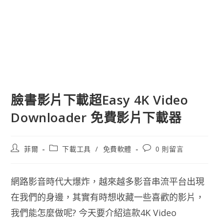
臉書影片下載超Easy 4K Video
Downloader 免費影片下載器
文
文
文
菲爾
下載工具
/
免費軟體
0 則留言
章
章
章
作
類
評
者:
別:
論：
網路影音時代大爆炸，越來越多影音串流平台出現
在我們的身邊，其實有時想收藏一些喜歡的影片，
我們能怎麼做呢? 今天要介紹這款4K Video