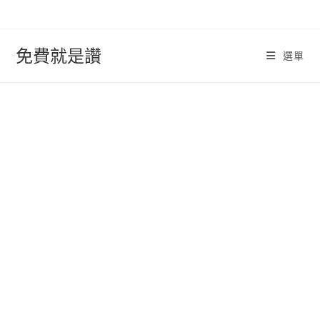
跳
轉
至
免費就是讚
選單
內
容