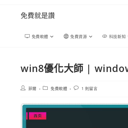
跳
轉
免費就是讚
至
內
容
免費軟體
免費資源
科技新知
win8優化大師 | wind
文
文
文
菲爾
免費軟體
1 則留言
章
章
章
作
類
評
者:
別:
論：