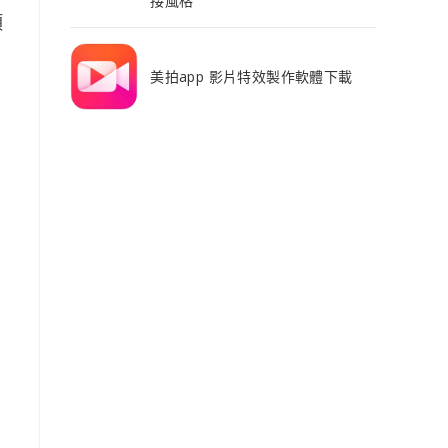
接風格
項
美拍app 影片特效製作軟體下載