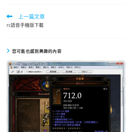
上一篇文章
閱
讀
rc語音手機版下載
更
多
文
章
您可能也感到興趣的內容