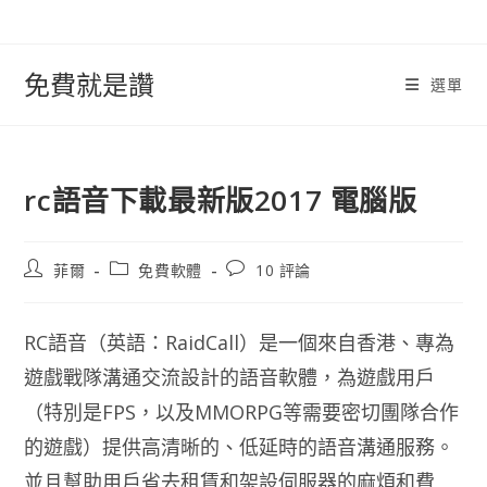
跳
轉
至
免費就是讚
選單
內
容
rc語音下載最新版2017 電腦版
文
文
文
菲爾
免費軟體
10 評論
章
章
章
作
類
評
者:
別:
論：
RC語音（英語：RaidCall）是一個來自香港、專為
遊戲戰隊溝通交流設計的語音軟體，為遊戲用戶
（特別是FPS，以及MMORPG等需要密切團隊合作
的遊戲）提供高清晰的、低延時的語音溝通服務。
並且幫助用戶省去租賃和架設伺服器的麻煩和費