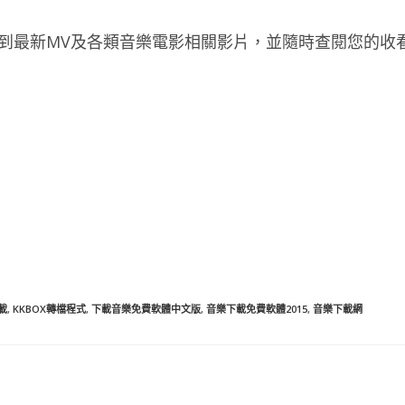
看到最新MV及各類音樂電影相關影片，並隨時查閱您的收
載
,
KKBOX轉檔程式
,
下載音樂免費軟體中文版
,
音樂下載免費軟體2015
,
音樂下載網