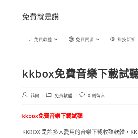
跳
轉
免費就是讚
至
內
容
免費軟體
免費資源
科技新知
kkbox免費音樂下載試
文
文
文
菲爾
免費軟體
0 則留言
章
章
章
作
類
評
者:
別:
論：
kkbox免費音樂下載試聽
KKBOX 是許多人愛用的音樂下載收聽軟體，K