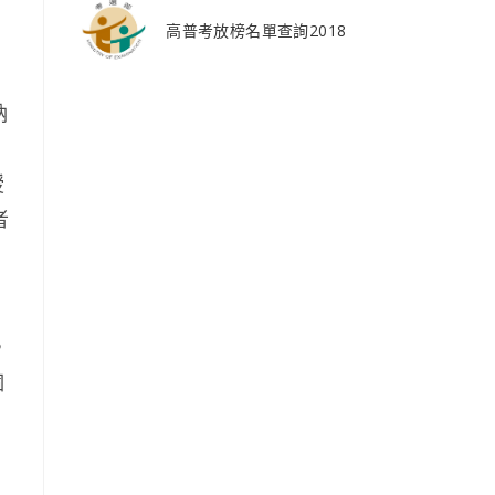
、
高普考放榜名單查詢2018
納
，
授
者
，
個