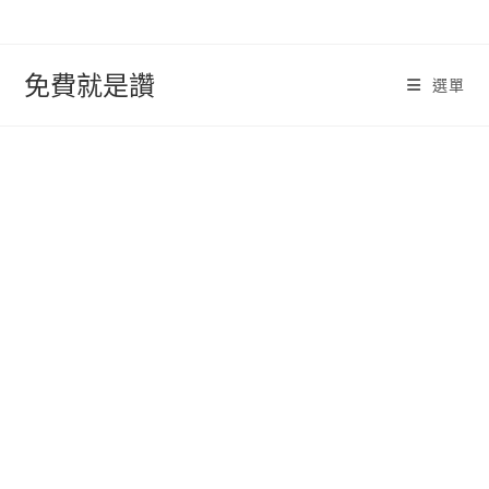
跳
轉
至
免費就是讚
選單
內
容