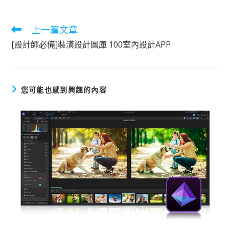
上一篇文章
閱
讀
[設計師必備]裝潢設計圖庫 100室內設計APP
更
多
文
章
您可能也感到興趣的內容