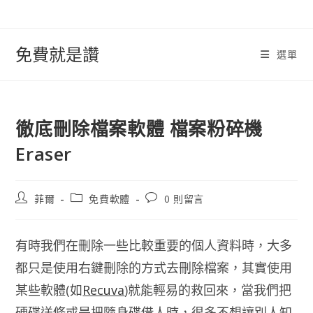
跳
轉
至
免費就是讚
選單
內
容
徹底刪除檔案軟體 檔案粉碎機
Eraser
文
文
文
菲爾
免費軟體
0 則留言
章
章
章
作
類
評
者:
別:
論：
有時我們在刪除一些比較重要的個人資料時，大多
都只是使用右鍵刪除的方式去刪除檔案，其實使用
某些軟體(如
Recuva
)就能輕易的救回來，當我們把
硬碟送修或是把隨身碟借人時，很多不想讓別人知