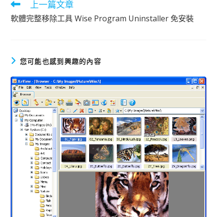
上一篇文章
閱
讀
軟體完整移除工具 Wise Program Uninstaller 免安裝
更
多
文
章
您可能也感到興趣的內容