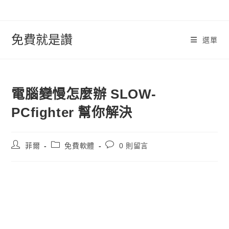
跳
轉
至
免費就是讚
選單
內
容
電腦變慢怎麼辦 SLOW-
PCfighter 幫你解決
文
文
文
菲爾
免費軟體
0 則留言
章
章
章
作
類
評
者:
別:
論：