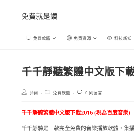
跳
轉
免費就是讚
至
內
容
免費軟體
免費資源
科技新知
千千靜聽繁體中文版下載2
文
文
文
菲爾
免費軟體
0 則留言
章
章
章
作
類
評
者:
別:
論：
千千靜聽繁體中文版下載2016 (現為百度音樂)
千千靜聽是一款完全免費的音樂播放軟體，集