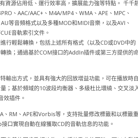
，具有資源佔用低、運行效率高，擴展能力強等特點。 千千
、AAC/AAC+、M4A/MP4、WMA、APE、MPC、
FF、AU等音頻格式以及多種MOD和MIDI音樂，以及AVI、
CUE音軌索引文件。
進行輕鬆轉換，包括上述所有格式（以及CD或DVD中的
的轉換；通過基於COM接口的AddIn插件或第三方提供的
種比特輸出方式，並具有強大的回放增益功能，可在播放時
量；基於頻域的10波段均衡器、多級杜比環繞、交叉淡
的音效插件。
A、RM、APE和Vorbis等，支持批量修改標籤和以標籤
db接口實現自動在線獲取CD的音軌信息的功能。