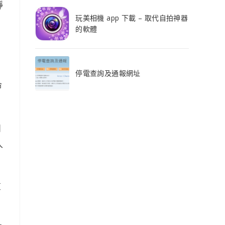
靜
玩美相機 app 下載 – 取代自拍神器
的軟體
停電查詢及通報網址
命
自
入
重