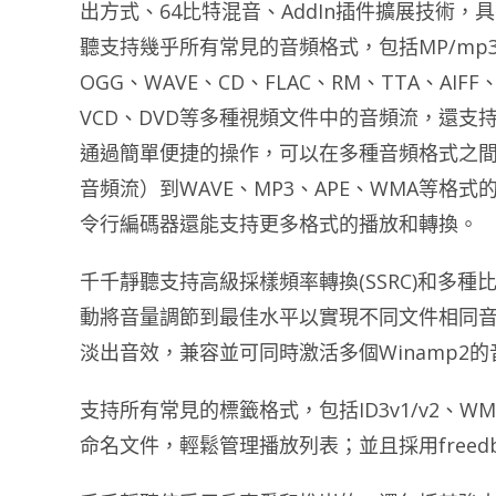
出方式、64比特混音、AddIn插件擴展技術
聽支持幾乎所有常見的音頻格式，包括MP/mp3PRO
OGG、WAVE、CD、FLAC、RM、TTA、AI
VCD、DVD等多種視頻文件中的音頻流，還支持
通過簡單便捷的操作，可以在多種音頻格式之間
音頻流）到WAVE、MP3、APE、WMA等格式
令行編碼器還能支持更多格式的播放和轉換。
千千靜聽支持高級採樣頻率轉換(SSRC)和多
動將音量調節到最佳水平以實現不同文件相同音
淡出音效，兼容並可同時激活多個Winamp2
支持所有常見的標籤格式，包括ID3v1/v2、WM
命名文件，輕鬆管理播放列表；並且採用free