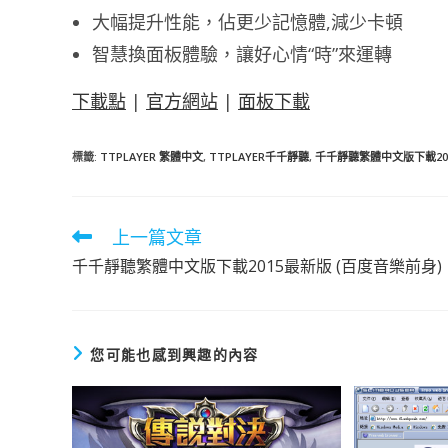
大幅提升性能，佔更少記憶體,減少卡頓
智慧換面板體驗，讓好心情“時”來運轉
下載點
|
官方網站
|
面板下載
標籤
:
TTPLAYER 繁體中文
,
TTPLAYER千千靜聽
,
千千靜聽繁體中文版下載20
上一篇文章
閱
讀
千千靜聽繁體中文版下載2015最新版 (百度音樂前身)
更
多
文
章
您可能也感到興趣的內容