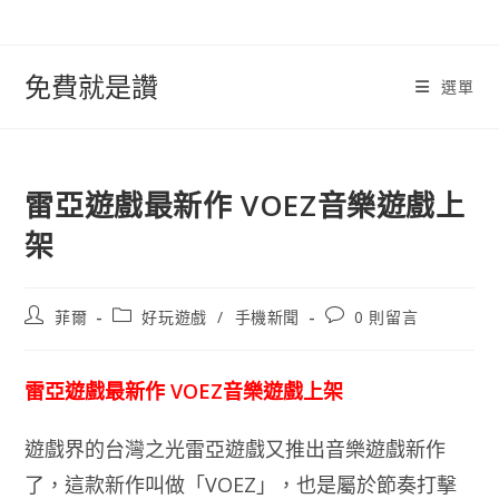
跳
轉
至
免費就是讚
選單
內
容
雷亞遊戲最新作 VOEZ音樂遊戲上
架
文
文
文
菲爾
好玩遊戲
/
手機新聞
0 則留言
章
章
章
作
類
評
者:
別:
論：
雷亞遊戲最新作 VOEZ音樂遊戲上架
遊戲界的台灣之光雷亞遊戲又推出音樂遊戲新作
了，這款新作叫做「VOEZ」，也是屬於節奏打擊