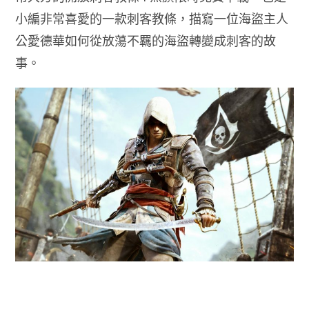
小編非常喜愛的一款刺客教條，描寫一位海盜主人
公愛德華如何從放蕩不羈的海盜轉變成刺客的故
事。