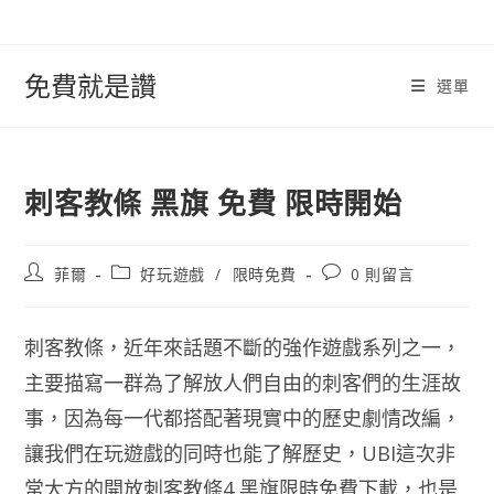
跳
轉
至
免費就是讚
選單
內
容
刺客教條 黑旗 免費 限時開始
文
文
文
菲爾
好玩遊戲
/
限時免費
0 則留言
章
章
章
作
類
評
者:
別:
論：
刺客教條，近年來話題不斷的強作遊戲系列之一，
主要描寫一群為了解放人們自由的刺客們的生涯故
事，因為每一代都搭配著現實中的歷史劇情改編，
讓我們在玩遊戲的同時也能了解歷史，UBI這次非
常大方的開放刺客教條4 黑旗限時免費下載，也是