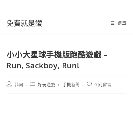
跳
轉
至
免費就是讚
選單
內
容
小小大星球手機版跑酷遊戲 –
Run, Sackboy, Run!
文
文
文
菲爾
好玩遊戲
/
手機新聞
0 則留言
章
章
章
作
類
評
者:
別:
論：