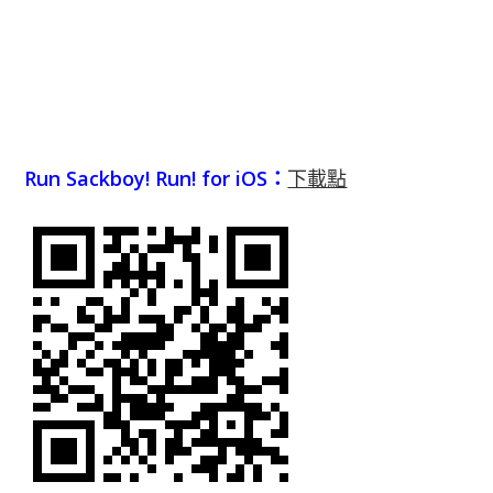
Run Sackboy! Run! for iOS：
下載點