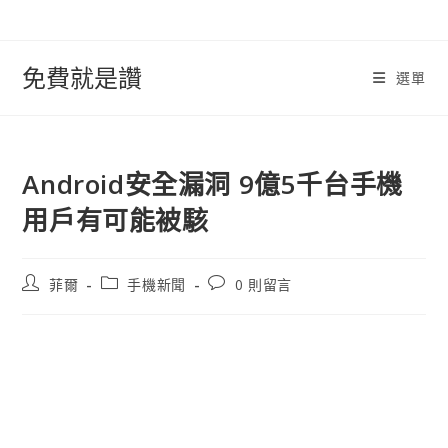
跳
轉
至
免費就是讚
選單
內
容
Android安全漏洞 9億5千台手機
用戶有可能被駭
文
文
文
菲爾
手機新聞
0 則留言
章
章
章
作
類
評
者:
別:
論：