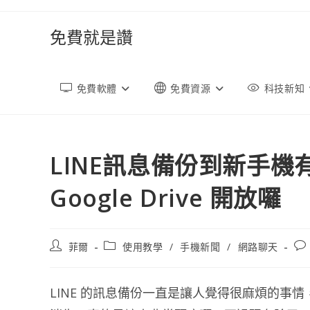
跳
轉
免費就是讚
至
內
容
免費軟體
免費資源
科技新知
LINE訊息備份到新手機
Google Drive 開放囉
文
文
文
菲爾
使用教學
/
手機新聞
/
網路聊天
章
章
章
作
類
評
者:
別:
論
LINE 的訊息備份一直是讓人覺得很麻煩的事