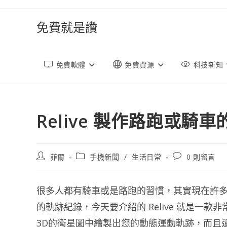
跳
轉
免費就是讚
至
內
容
免費軟體
免費資源
科技新知
Relive 製作路跑或騎
文
文
文
菲爾
手機新聞
/
生活日常
0 則留言
章
章
章
作
類
評
者:
別:
論：
很多人都有騎車或是路跑的習慣，其實現在許多
的軌跡紀錄，今天要介紹的 Relive 就是一款
3D的衛星圖中繪製出您的動態運動軌跡，而且