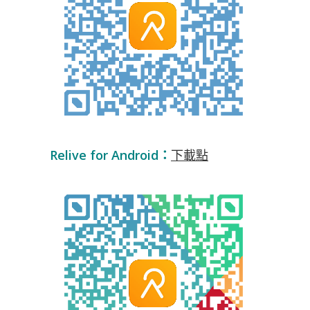
Relive for Android：
下載點