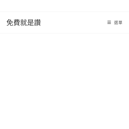
跳
轉
至
免費就是讚
選單
內
容