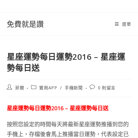
跳
轉
至
免費就是讚
選單
內
容
星座運勢每日運勢2016 – 星座運
勢每日送
文
文
文
菲爾
實用APP
/
手機新聞
0 則留言
章
章
章
作
類
評
者:
別:
論：
星座運勢每日運勢2016 – 星座運勢每日送
按照您設定的時間每天將最新星座運勢推播到您的
手機上，存檔後會馬上推播當日運勢，代表設定已