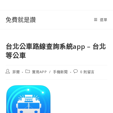
跳
轉
至
免費就是讚
選單
內
容
台北公車路線查詢系統app – 台北
等公車
文
文
文
菲爾
實用APP
/
手機新聞
0 則留言
章
章
章
作
類
評
者:
別:
論：