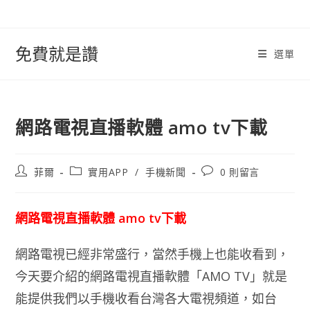
跳
轉
至
免費就是讚
選單
內
容
網路電視直播軟體 amo tv下載
文
文
文
菲爾
實用APP
/
手機新聞
0 則留言
章
章
章
作
類
評
者:
別:
論：
網路電視直播軟體 amo tv下載
網路電視已經非常盛行，當然手機上也能收看到，
今天要介紹的網路電視直播軟體「AMO TV」就是
能提供我們以手機收看台灣各大電視頻道，如台