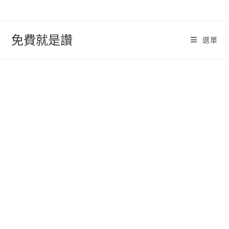
跳
轉
至
免費就是讚
選單
內
容