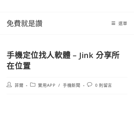
跳
轉
至
免費就是讚
選單
內
容
手機定位找人軟體 – Jink 分享所
在位置
文
文
文
菲爾
實用APP
/
手機新聞
0 則留言
章
章
章
作
類
評
者:
別:
論：