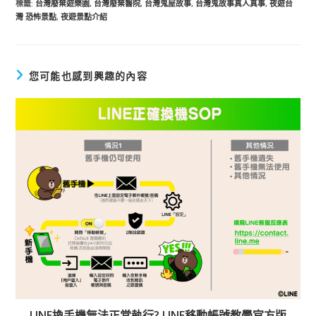
標籤
:
台灣廢棄遊樂園
,
台灣廢棄醫院
,
台灣鬼屋故事
,
台灣鬼故事真人真事
,
夜遊台
灣 恐怖景點
,
夜遊景點介紹
您可能也感到興趣的內容
LINE換手機無法正常執行? LINE移動帳號教學官方版