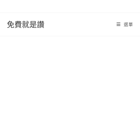
跳
轉
至
免費就是讚
選單
內
容