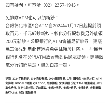
如有疑問，可電洽（02）2357-1945。
免排隊ATM也可以領新鈔：
台銀彰化市區9台ATM自2024年1月17日起提前領
取百元、千元紙鈔新鈔。彰化分行提款機另外能領
200元新鈔。公股銀行的ATM會補足新鈔券，建議
民眾優先利用此管道避免尖峰時段排隊。一些民營
銀行也會在分行ATM放置新鈔供民眾提領，建議致
電分行詢問清楚，避免白跑一趟。
標籤
:
2024年換新鈔
,
2024新鈔祕笈
,
2024春節新鈔
,
2月1日開跑
,
456家分行
,
ATM
免排隊
,
GOOGLE地圖
,
QR CODE
,
兌換據點
,
兌換限額
,
分行ATM
,
地圖連結
,
央行
,
彰化分行
,
指定兌鈔地點
,
提前領取
,
換新鈔地點
,
換新鈔時間
,
換領攻略
,
金融機構
,
銀行ATM
,
限額
,
面額鈔券