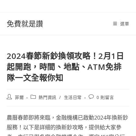
跳
轉
至
免費就是讚
選單
內
容
2024春節新鈔換領攻略！2月1日
起開跑，時間、地點、ATM免排
隊一文全報你知
文
文
文
菲爾
熱門資訊
/
生活日常
0 則留言
章
章
章
作
類
評
者:
別:
論：
農曆春節即將來臨，金融機構已啟動2024年換新鈔
服務！以下是詳細的換新鈔攻略，提供給大家參