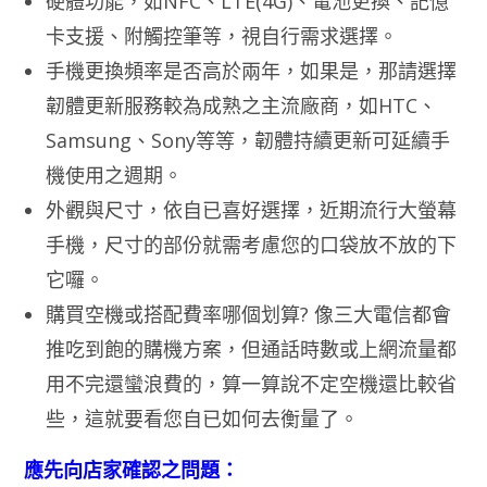
硬體功能，如NFC、LTE(4G)、電池更換、記憶
卡支援、附觸控筆等，視自行需求選擇。
手機更換頻率是否高於兩年，如果是，那請選擇
韌體更新服務較為成熟之主流廠商，如HTC、
Samsung、Sony等等，韌體持續更新可延續手
機使用之週期。
外觀與尺寸，依自已喜好選擇，近期流行大螢幕
手機，尺寸的部份就需考慮您的口袋放不放的下
它囉。
購買空機或搭配費率哪個划算? 像三大電信都會
推吃到飽的購機方案，但通話時數或上網流量都
用不完還蠻浪費的，算一算說不定空機還比較省
些，這就要看您自已如何去衡量了。
應先向店家確認之問題：