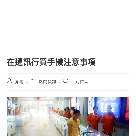
在通訊行買手機注意事項
文
文
文
菲爾
熱門資訊
0 則留言
章
章
章
作
類
評
者:
別:
論：