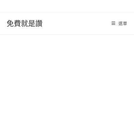
跳
轉
至
免費就是讚
選單
內
容