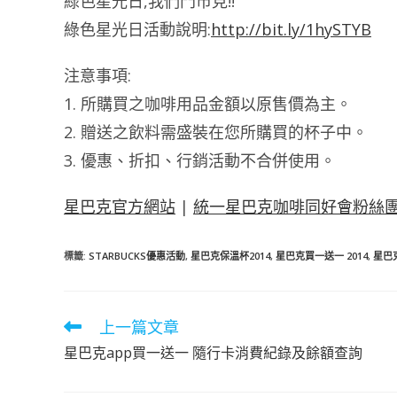
綠色星光日,我們門市見!!
綠色星光日活動說明:
http://bit.ly/1hySTYB
注意事項:
1. 所購買之咖啡用品金額以原售價為主。
2. 贈送之飲料需盛裝在您所購買的杯子中。
3. 優惠、折扣、行銷活動不合併使用。
星巴克官方網站
|
統一星巴克咖啡同好會粉絲
標籤
:
STARBUCKS優惠活動
,
星巴克保溫杯2014
,
星巴克買一送一 2014
,
星巴
上一篇文章
閱
讀
星巴克app買一送一 隨行卡消費紀錄及餘額查詢
更
多
文