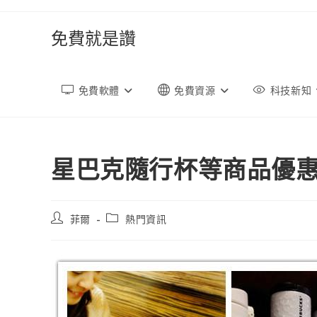
跳
轉
免費就是讚
至
內
容
免費軟體
免費資源
科技新知
星巴克隨行杯等商品優惠
文
文
菲爾
熱門資訊
章
章
作
類
者:
別: