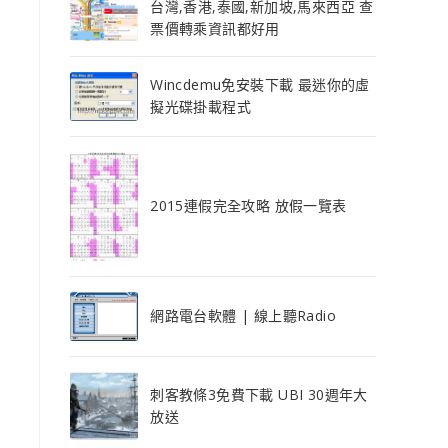
台灣,香港,泰國,新加坡,馬來西亞 查
票價轉乘資訊都好用
Wincdemu免安裝下載 最迷你的虛
擬光碟掛載程式
2015連假完全攻略 放假一覽表
網路電台軟體 | 線上聽Radio
刺客教條3免費下載 UBI 30週年大
放送