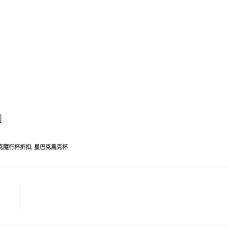
團
克隨行杯折扣
,
星巴克馬克杯