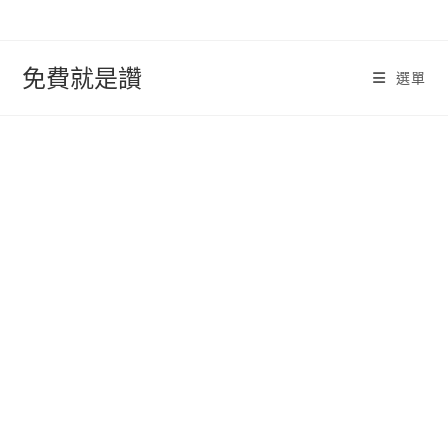
跳
轉
至
免費就是讚
選單
內
容