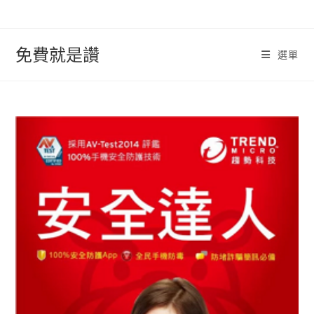
跳
轉
至
免費就是讚
選單
內
容