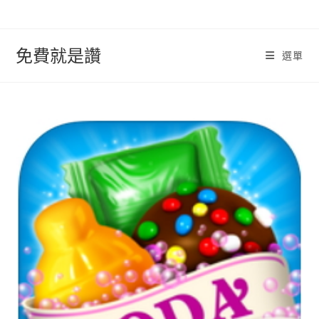
跳
轉
至
免費就是讚
選單
內
容