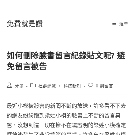
跳
轉
至
免費就是讚
選單
內
容
如何刪除臉書留言紀錄貼文呢? 避
免留言被告
文
文
文
菲爾
社群網戰
/
科技新知
0 則留言
章
章
章
作
類
評
者:
別:
論：
最近小模被殺害的新聞不斷的放送，許多看不下去
的網友紛紛跑到梁姓小模的臉書上不斷的留言臭
罵，沒想到這一切在擁不在場證明的梁姓小模確定
釋放後發生了非常搞笑的事情，許多曾在梁姓小模