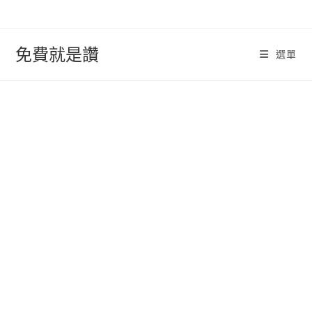
跳
轉
至
免費就是讚
選單
內
容