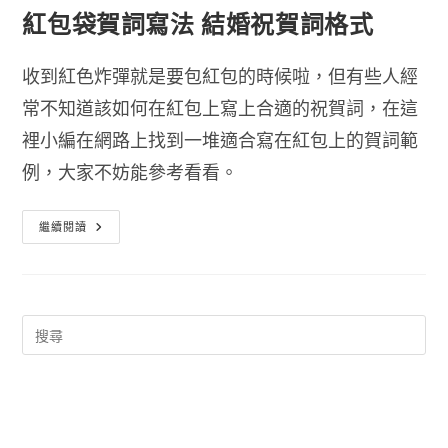
紅包袋賀詞寫法 結婚祝賀詞格式
收到紅色炸彈就是要包紅包的時候啦，但有些人經
常不知道該如何在紅包上寫上合適的祝賀詞，在這
裡小編在網路上找到一堆適合寫在紅包上的賀詞範
例，大家不妨能參考看看。
紅
繼續閱讀
包
袋
賀
詞
寫
法
結
婚
祝
賀
詞
格
式