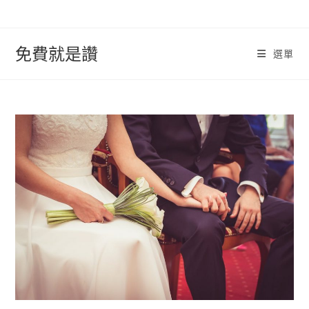
跳
轉
至
免費就是讚
選單
內
容