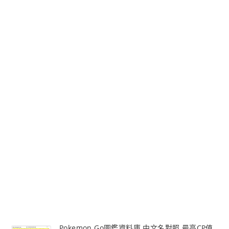
Pokemon Go圖鑑資料庫 中文名對照 最高CP值