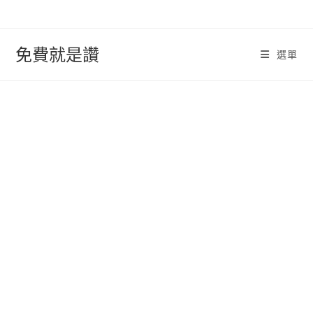
跳
轉
至
免費就是讚
選單
內
容