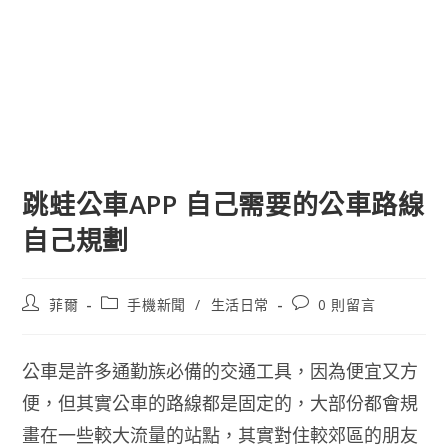
跳蛙公車APP 自己需要的公車路線
自己規劃
文
文
文
菲爾
手機新聞
/
生活日常
0 則留言
章
章
章
作
類
評
者:
別:
論：
公車是許多通勤族必備的交通工具，因為便宜又方
便，但其實公車的路線都是固定的，大部份都會規
畫在一些較大流量的站點，其實對住較郊區的朋友