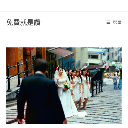
跳
轉
至
免費就是讚
選單
內
容