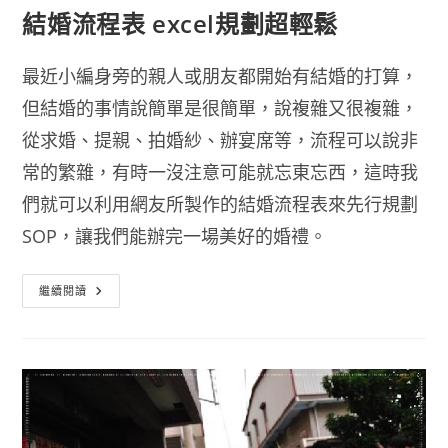
結婚流程表 excel規劃超輕鬆
最近小編身旁的親人或朋友都開始有結婚的打算，
但結婚的事情說簡單是很簡單，說複雜又很複雜，
從求婚、提親、拍婚紗、辦宴席等，流程可以說非
常的繁雜，有時一沒注意可能就忘東忘西，這時我
們就可以利用網友所製作的結婚流程表來先行規劃
SOP，讓我們能辦完一場美好的婚禮。
結
繼續閱讀
婚
流
程
表
Excel
規
劃
超
輕
鬆