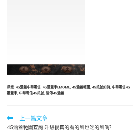
標籤
:
4G涵蓋中華電信
,
4G涵蓋率EMOME
,
4G涵蓋範圍
,
4G訊號如何
,
中華電信4G
覆蓋率
,
中華電信4G訊號
,
遠傳4G涵蓋
上一篇文章
閱
讀
4G涵蓋範圍查詢 升級後真的看的到也吃的到嗎?
更
多