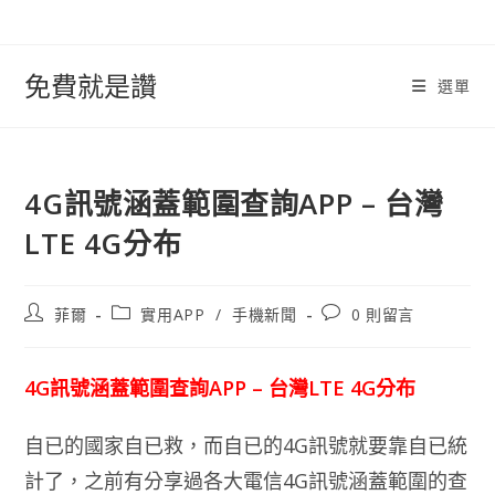
跳
轉
至
免費就是讚
選單
內
容
4G訊號涵蓋範圍查詢APP – 台灣
LTE 4G分布
文
文
文
菲爾
實用APP
/
手機新聞
0 則留言
章
章
章
作
類
評
者:
別:
論：
4G訊號涵蓋範圍查詢APP – 台灣LTE 4G分布
自已的國家自已救，而自已的4G訊號就要靠自已統
計了，之前有分享過各大電信4G訊號涵蓋範圍的查