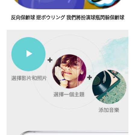
反向保齡球 逆ボウリング 我們將扮演球瓶閃躲保齡球