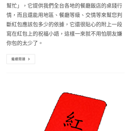
幫忙」，它提供我們全台各地的餐廳飯店的桌錢行
情，而且還能用地區、餐廳等級、交情等來幫您判
斷紅包應該包多少的依據，它還很貼心的附上一段
寫在紅包上的祝福小語，這樣一來就不用怕朋友嫌
你包的太少了。
結
繼續閱讀
婚
紅
包
包
多
少
–
紅
包
幫
幫
忙
App
給
您
建
議