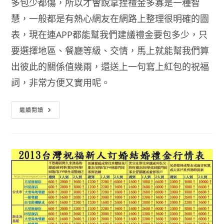
多包少都傷，所以才會說拿捏禮金多寡是一種智
慧，一般都是有熱心網友在網路上整理很明確的圖
表，現在連APP都能幫我們建議禮金要包多少，只
要選擇地區、餐廳等級、交情，馬上就能幫我們算
出彼此的關係值幾兩，還送上一句寫上紅包的祝福
詞，非常方便又實用呢。
結
繼續閱讀
婚
紅
包
行
情
2016
手
機
APP
教
你
怎
麼
包
不
失