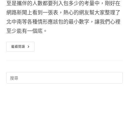
至是攜伴的人數都要列入包多少的考量中，剛好在
網路新聞上看到一張表，熱心的網友幫大家整理了
北中南等各種情形應該包的最小數字，讓我們心裡
至少能有一個底。
結
繼續閱讀
婚
紅
包
行
情
價
一
覽
表