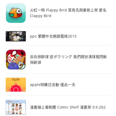
火紅一時 Flappy Bird 笨鳥先飛重新上架 更名
Clappy Bird
pps 繁體中文網路電視2013
反向保齡球 逆ボウリング 我們將扮演球瓶閃躲
保齡球
apple特購日活動-僅此一天
漫畫線上看軟體 Comic Shelf 漫畫架 0.9.2b2