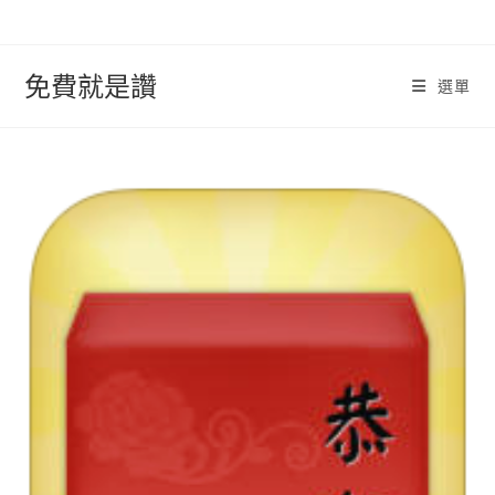
跳
轉
至
免費就是讚
選單
內
容