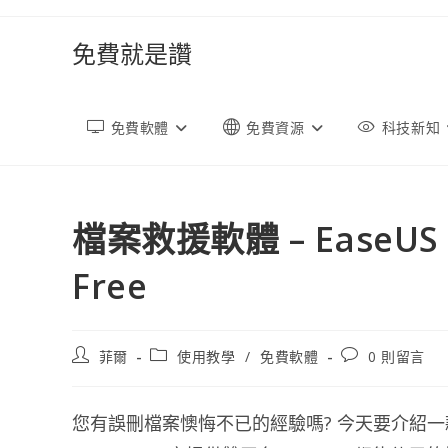
跳
轉
免費就是讚
至
內
容
免費軟體
免費資源
科技新知
檔案救援軟體 – EaseUS Da
Free
文
文
文
菲爾
使用教學
/
免費軟體
0 則留言
章
章
章
作
類
評
者:
別:
論：
您有誤刪檔案懊悔不已的經驗嗎? 今天要介紹一款非常