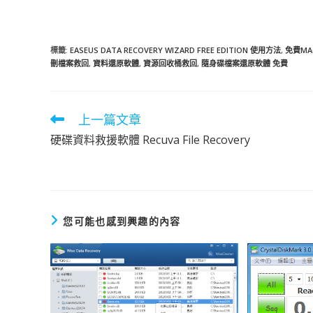
標籤
:
EASEUS DATA RECOVERY WIZARD FREE EDITION 使用方法
,
免費M
刪檔案救回
,
資料還原軟體
,
資源回收桶救回
,
隨身碟檔案還原軟體 免費
上一篇文章
閱
讀
硬碟資料救援軟體 Recuva File Recovery
更
多
文
章
您可能也感到興趣的內容