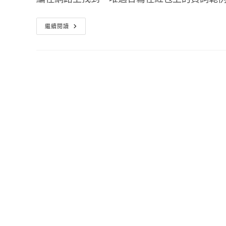
紅
繼續閱讀
包
袋
賀
詞
寫
法
結
婚
祝
賀
詞
格
式