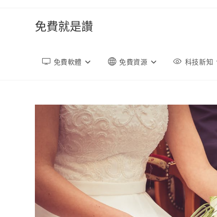
跳
轉
免費就是讚
至
內
容
免費軟體
免費資源
科技新知