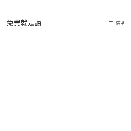
跳
轉
至
免費就是讚
選單
內
容