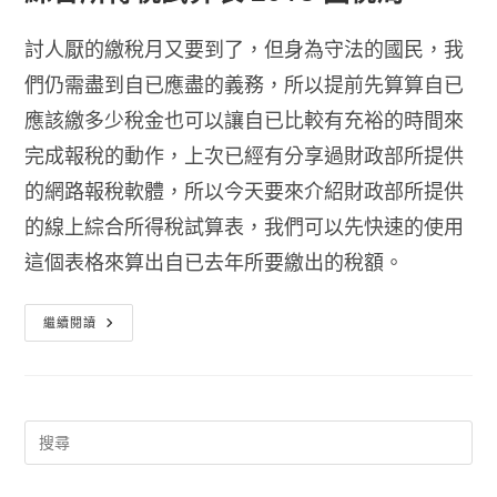
討人厭的繳稅月又要到了，但身為守法的國民，我
們仍需盡到自已應盡的義務，所以提前先算算自已
應該繳多少稅金也可以讓自已比較有充裕的時間來
完成報稅的動作，上次已經有分享過財政部所提供
的網路報稅軟體，所以今天要來介紹財政部所提供
的線上綜合所得稅試算表，我們可以先快速的使用
這個表格來算出自已去年所要繳出的稅額。
綜
繼續閱讀
合
所
得
稅
試
算
表
2018
國
稅
局