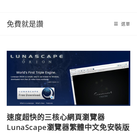
跳
轉
至
免費就是讚
選單
內
容
速度超快的三核心網頁瀏覽器
LunaScape瀏覽器繁體中文免安裝版