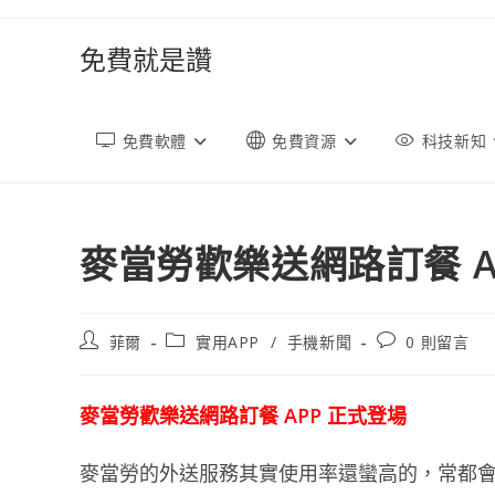
跳
轉
免費就是讚
至
內
容
免費軟體
免費資源
科技新知
麥當勞歡樂送網路訂餐 A
文
文
文
菲爾
實用APP
/
手機新聞
0 則留言
章
章
章
作
類
評
者:
別:
論：
麥當勞歡樂送網路訂餐 APP 正式登場
麥當勞的外送服務其實使用率還蠻高的，常都