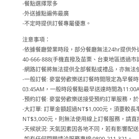
-餐點選擇眾多
-外送據點遍佈最廣
-不定時提供訂餐專屬優惠。
注意事項：
-依據餐廳營業時段，部分餐廳無法24hr提供
40-666-888(手機直撥及苗栗、台東地區透過市
-網路訂餐將無法提供全部餐點或禮品，亦無法
-一般訂餐: 麥當勞歡樂送訂餐時間限定為早餐時段03:4
03:45AM，一般時段餐點最早送達時間為11:00
-預約訂餐: 麥當勞歡樂送接受預約訂單服務
-大訂單: 訂單金額超過NT$1,000元，須
NT$3,000元，則無法使用線上訂餐服務，請直接
-天候狀況: 天氣因素因各地不同，若有影響配
-如有任何問題請洽服務專線:0800-211-321。