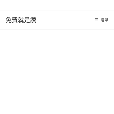
跳
轉
至
免費就是讚
選單
內
容