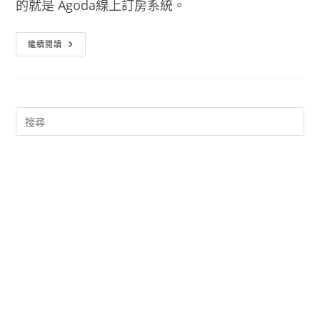
的就是 Agoda線上訂房系統。
Agoda
繼續閱讀
線
上
訂
房
系
統
台
灣
版
機
加
酒
自
由
行
很
簡
單