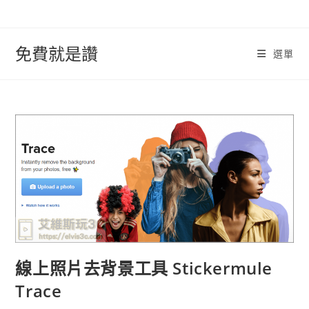
跳
轉
至
免費就是讚
選單
內
容
線上照片去背景工具 Stickermule
Trace