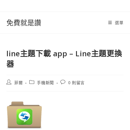
跳
轉
至
免費就是讚
選單
內
容
line主題下載 app – Line主題更換
器
文
文
文
菲爾
手機新聞
0 則留言
章
章
章
作
類
評
者:
別:
論：