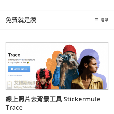
跳
轉
至
免費就是讚
選單
內
容
線上照片去背景工具 Stickermule
Trace