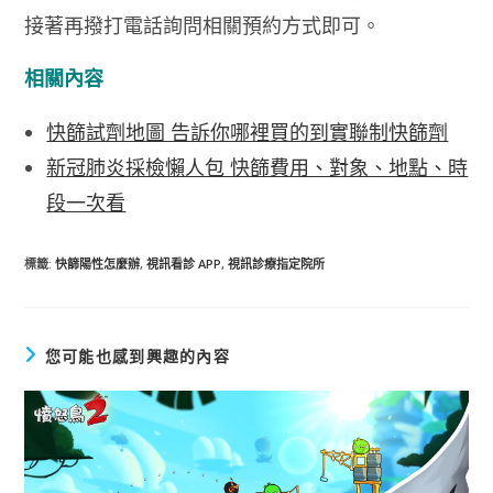
接著再撥打電話詢問相關預約方式即可。
相關內容
快篩試劑地圖 告訴你哪裡買的到實聯制快篩劑
新冠肺炎採檢懶人包 快篩費用、對象、地點、時
段一次看
標籤
:
快篩陽性怎麼辦
,
視訊看診 APP
,
視訊診療指定院所
您可能也感到興趣的內容