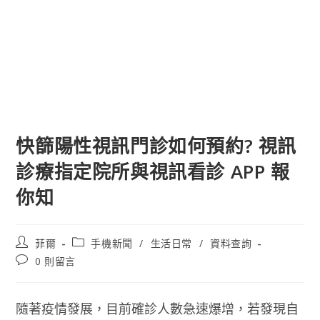
快篩陽性視訊門診如何預約? 視訊
診療指定院所與視訊看診 APP 報
你知
文
文
菲爾
手機新聞
/
生活日常
/
資料查詢
章
章
文
0 則留言
作
類
章
者:
別:
評
論：
隨著疫情發展，目前確診人數急速爆增，若發現自