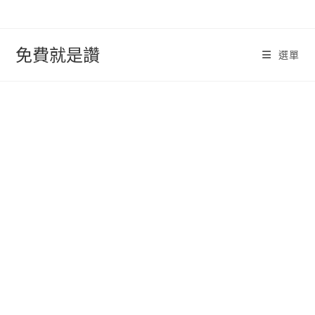
跳
轉
至
免費就是讚
選單
內
容