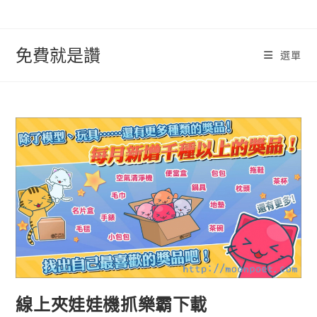
跳
轉
至
免費就是讚
選單
內
容
線上夾娃娃機抓樂霸下載