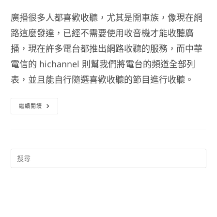
廣播很多人都喜歡收聽，尤其是開車族，像現在網
路這麼發達，已經不需要使用收音機才能收聽廣
播，現在許多電台都推出網路收聽的服務，而中華
電信的 hichannel 則幫我們將電台的頻道全部列
表，並且能自行隨選喜歡收聽的節目進行收聽。
線
繼續閱讀
上
廣
播
電
台
頻
道
表
直
接
收
聽
Hichannel