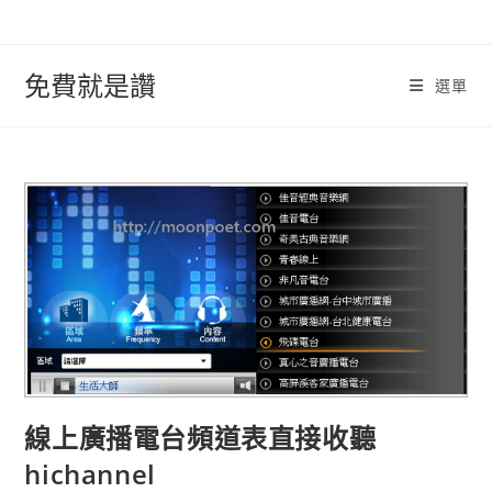
跳
轉
至
免費就是讚
選單
內
容
線上廣播電台頻道表直接收聽
hichannel