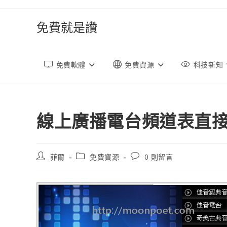
跳
轉
免費就是讚
至
內
容
免費軟體
免費資源
科技新知
線上廣播電台頻道表直接收聽
文
文
文
菲爾
免費資源
0 則留言
章
章
章
作
類
評
者:
別:
論：